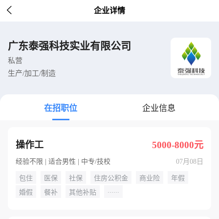

企业详情
广东泰强科技实业有限公司
私营
生产/加工/制造
在招职位
企业信息
操作工
5000-8000元
经验不限 | 适合男性 | 中专/技校
07月08日
包住
医保
社保
住房公积金
商业险
年假
......
婚假
餐补
其他补贴