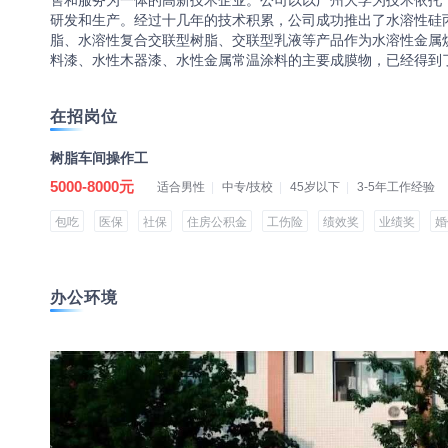
售和服务为一体的高新技术企业。公司以以广州大学为技术依托
研发和生产。经过十几年的技术积累，公司成功推出了水溶性硅
脂、水溶性复合交联型树脂、交联型乳液等产品作为水溶性金属
料漆、水性木器漆、水性金属常温涂料的主要成膜物，已经得到
在招岗位
树脂车间操作工
5000-8000元
适合男性
中专/技校
45岁以下
3-5年工作经验
包吃
医保
社保
住房公积金
工伤险
绩效奖
业绩奖
婚
办公环境